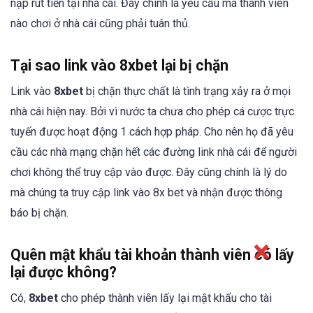
nạp rút tiền tại nhà cái. Đây chính là yêu cầu mà thành viên
nào chơi ở nhà cái cũng phải tuân thủ.
Tại sao link vào 8xbet lại bị chặn
Link vào
8xbet
bị chặn thực chất là tình trạng xảy ra ở mọi
nhà cái hiện nay. Bởi vì nước ta chưa cho phép cá cược trực
tuyến được hoạt động 1 cách hợp pháp. Cho nên họ đã yêu
cầu các nhà mạng chặn hết các đường link nhà cái để người
chơi không thể truy cập vào được. Đây cũng chính là lý do
mà chúng ta truy cập link vào 8x bet và nhận được thông
báo bị chặn.
Quên mật khẩu tài khoản thành viên có lấy
lại được không?
Có,
8xbet
cho phép thành viên lấy lại mật khẩu cho tài