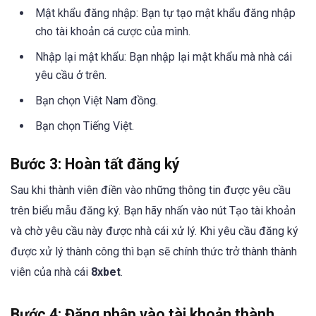
Mật khẩu đăng nhập: Bạn tự tạo mật khẩu đăng nhập
cho tài khoản cá cược của mình.
Nhập lại mật khẩu: Bạn nhập lại mật khẩu mà nhà cái
yêu cầu ở trên.
Bạn chọn Việt Nam đồng.
Bạn chọn Tiếng Việt.
Bước 3: Hoàn tất đăng ký
Sau khi thành viên điền vào những thông tin được yêu cầu
trên biểu mẫu đăng ký. Bạn hãy nhấn vào nút Tạo tài khoản
và chờ yêu cầu này được nhà cái xử lý. Khi yêu cầu đăng ký
được xử lý thành công thì bạn sẽ chính thức trở thành thành
viên của nhà cái
8xbet
.
Bước 4: Đăng nhập vào tài khoản thành