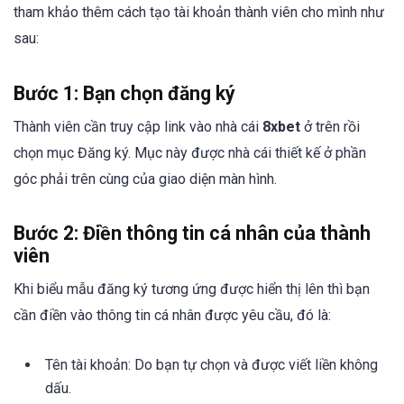
tham khảo thêm cách tạo tài khoản thành viên cho mình như
sau:
Bước 1: Bạn chọn đăng ký
Thành viên cần truy cập link vào nhà cái
8xbet
ở trên rồi
chọn mục Đăng ký. Mục này được nhà cái thiết kế ở phần
góc phải trên cùng của giao diện màn hình.
Bước 2: Điền thông tin cá nhân của thành
viên
Khi biểu mẫu đăng ký tương ứng được hiển thị lên thì bạn
cần điền vào thông tin cá nhân được yêu cầu, đó là:
Tên tài khoản: Do bạn tự chọn và được viết liền không
dấu.