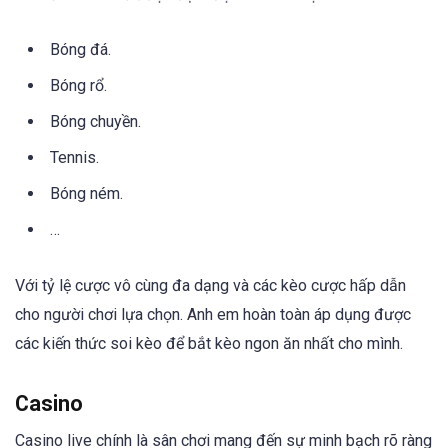
Bóng đá.
Bóng rổ.
Bóng chuyền.
Tennis.
Bóng ném.
…
Với tỷ lệ cược vô cùng đa dạng và các kèo cược hấp dẫn
cho người chơi lựa chọn. Anh em hoàn toàn áp dụng được
các kiến thức soi kèo để bắt kèo ngon ăn nhất cho mình.
Casino
Casino live chính là sân chơi mang đến sự minh bạch rõ ràng