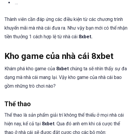
…
Thành viên cần đáp ứng các điều kiện từ các chương trình
khuyến mãi mà nhà cái đưa ra. Như vậy bạn mới có thể nhận
tiền thưởng 1 cách hợp lệ từ nhà cái
8xbet.
Kho game của nhà cái 8xbet
Khám phá kho game của
8xbet
chúng ta sẽ nhìn thấy sự đa
dạng mà nhà cái mang lại. Vậy kho game của nhà cái bao
gồm những trò chơi nào?
Thể thao
Thể thao là sản phẩm giải trí không thể thiếu ở mọi nhà cái
hiện nay, kể cả tại
8xbet
. Qua đó anh em khi cá cược thể
thao ở nhà cái sẽ được đặt cược cho các bộ môn: