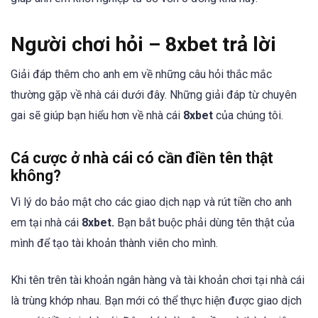
Người chơi hỏi – 8xbet trả lời
Giải đáp thêm cho anh em về những câu hỏi thắc mắc
thường gặp về nhà cái dưới đây. Những giải đáp từ chuyên
gai sẽ giúp bạn hiểu hơn về nhà cái
8xbet
của chúng tôi.
Cá cược ở nhà cái có cần điền tên thật
không?
Vì lý do bảo mật cho các giao dịch nạp và rút tiền cho anh
em tại nhà cái
8xbet.
Bạn bắt buộc phải dùng tên thật của
mình để tạo tài khoản thành viên cho mình.
Khi tên trên tài khoản ngân hàng và tài khoản chơi tại nhà cái
là trùng khớp nhau. Bạn mới có thể thực hiện được giao dịch