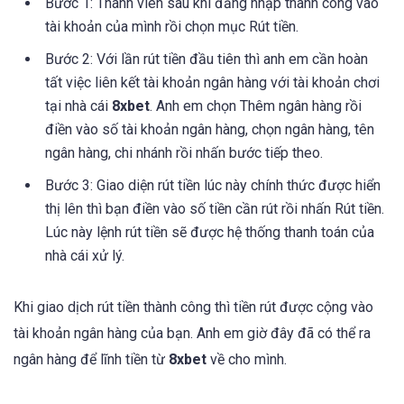
Bước 1: Thành viên sau khi đăng nhập thành công vào
tài khoản của mình rồi chọn mục Rút tiền.
Bước 2: Với lần rút tiền đầu tiên thì anh em cần hoàn
tất việc liên kết tài khoản ngân hàng với tài khoản chơi
tại nhà cái
8xbet
. Anh em chọn Thêm ngân hàng rồi
điền vào số tài khoản ngân hàng, chọn ngân hàng, tên
ngân hàng, chi nhánh rồi nhấn bước tiếp theo.
Bước 3: Giao diện rút tiền lúc này chính thức được hiển
thị lên thì bạn điền vào số tiền cần rút rồi nhấn Rút tiền.
Lúc này lệnh rút tiền sẽ được hệ thống thanh toán của
nhà cái xử lý.
Khi giao dịch rút tiền thành công thì tiền rút được cộng vào
tài khoản ngân hàng của bạn. Anh em giờ đây đã có thể ra
ngân hàng để lĩnh tiền từ
8xbet
về cho mình.