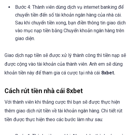
Bước 4: Thành viên dùng dịch vụ internet banking để
chuyển tiền đến số tài khoản ngân hàng của nhà cái.
Sau khi chuyển tiền xong, bạn điền thông tin giao dịch
vào mục nạp tiền bằng Chuyển khoản ngân hàng trên
giao diện.
Giao dịch nạp tiền sẽ được xử lý thành công thì tiền nạp sẽ
được cộng vào tài khoản của thành viên. Anh em sẽ dùng
khoản tiền này để tham gia cá cược tại nhà cái
8xbet.
Cách rút tiền nhà cái 8xbet
Với thành viên khi thắng cược thì bạn sẽ được thực hiện
thêm giao dịch rút tiền về tài khoản ngân hàng. Chi tiết rút
tiền được thực hiện theo các bước làm như sau: