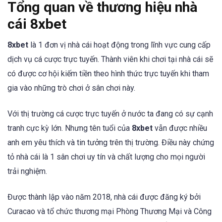
Tổng quan về thương hiệu nhà
cái 8xbet
8xbet
là 1 đơn vị nhà cái hoạt động trong lĩnh vực cung cấp
dịch vụ cá cược trực tuyến. Thành viên khi chơi tại nhà cái sẽ
có được cơ hội kiếm tiền theo hình thức trực tuyến khi tham
gia vào những trò chơi ở sân chơi này.
Với thị trường cá cược trực tuyến ở nước ta đang có sự cạnh
tranh cực kỳ lớn. Nhưng tên tuổi của
8xbet
vẫn được nhiều
anh em yêu thích và tin tưởng trên thị trường. Điều này chứng
tỏ nhà cái là 1 sân chơi uy tín và chất lượng cho mọi người
trải nghiệm.
Được thành lập vào năm 2018, nhà cái được đăng ký bởi
Curacao và tổ chức thương mại Phòng Thương Mại và Công