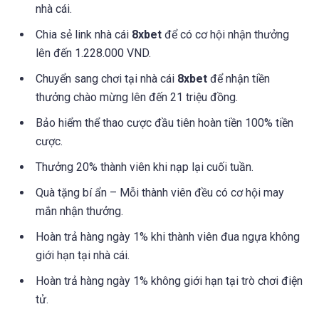
nhà cái.
Chia sẻ link nhà cái
8xbet
để có cơ hội nhận thưởng
lên đến 1.228.000 VND.
Chuyển sang chơi tại nhà cái
8xbet
để nhận tiền
thưởng chào mừng lên đến 21 triệu đồng.
Bảo hiểm thể thao cược đầu tiên hoàn tiền 100% tiền
cược.
Thưởng 20% thành viên khi nạp lại cuối tuần.
Quà tặng bí ẩn – Mỗi thành viên đều có cơ hội may
mắn nhận thưởng.
Hoàn trả hàng ngày 1% khi thành viên đua ngựa không
giới hạn tại nhà cái.
Hoàn trả hàng ngày 1% không giới hạn tại trò chơi điện
tử.