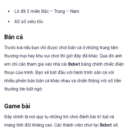
Lô đề 3 miền Bắc – Trung – Nam.
Xổ số siêu tốc.
Bắn cá
Trước kia nếu bạn chỉ được chơi bắn cá ở những trung tâm
thương mại hay khu vui chơi thì giờ đây đã khác. Qua đó anh
em chỉ cần tham gia vào nhà cái
8xbet
bằng chính chiếc điện
thoại của mình. Bạn sẽ bắt đầu với hành trình săn cá với
nhiều phiên bản bắn cá khác nhau và chiến thắng với số tiền
thưởng lớn bất ngờ.
Game bài
Đây chính là nơi quy tụ những trò chơi đánh bài trí tuệ và
mang tính đối kháng cao. Các thành viên chơi tại
8xbet
sẽ