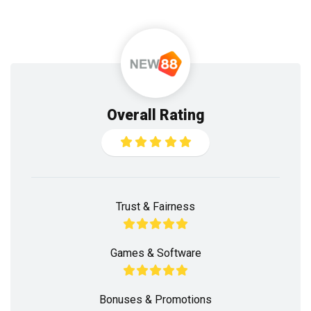
Overall Rating
Trust & Fairness
Games & Software
Bonuses & Promotions