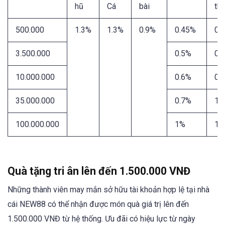
hũ
Cá
bài
th
500.000
1.3%
1.3%
0.9%
0.45%
0.
3.500.000
0.5%
0.
10.000.000
0.6%
0.
35.000.000
0.7%
1%
100.000.000
1%
1.
Quà tặng tri ân lên đến 1.500.000 VNĐ
Những thành viên may mắn sở hữu tài khoản hợp lệ tại nhà
cái NEW88 có thể nhận được món quà giá trị lên đến
1.500.000 VNĐ từ hệ thống. Ưu đãi có hiệu lực từ ngày