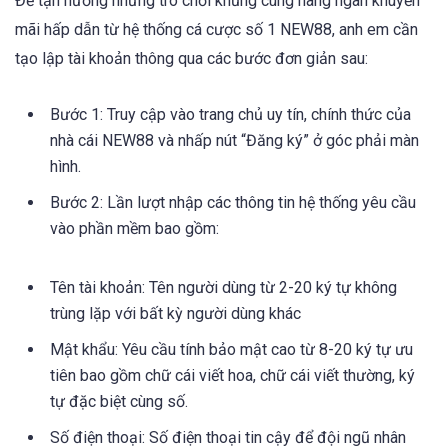
Để tận hưởng những trò chơi khủng cùng hàng ngàn khuyến
mãi hấp dẫn từ hệ thống cá cược số 1 NEW88, anh em cần
tạo lập tài khoản thông qua các bước đơn giản sau:
Bước 1: Truy cập vào trang chủ uy tín, chính thức của
nhà cái NEW88 và nhấp nút “Đăng ký” ở góc phải màn
hình.
Bước 2: Lần lượt nhập các thông tin hệ thống yêu cầu
vào phần mềm bao gồm:
Tên tài khoản: Tên người dùng từ 2-20 ký tự không
trùng lặp với bất kỳ người dùng khác
Mật khẩu: Yêu cầu tính bảo mật cao từ 8-20 ký tự ưu
tiên bao gồm chữ cái viết hoa, chữ cái viết thường, ký
tự đặc biệt cùng số.
Số điện thoại: Số điện thoại tin cậy để đội ngũ nhân