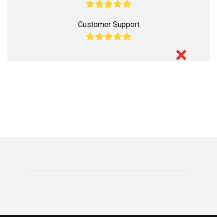
Customer Support