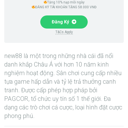
Tặng 10% nạp mỗi ngày
ĐĂNG KÝ TÀI KHOẢN TẶNG 58.000 VNĐ
Đăng Ký
T&Cs Apply
new88 là một trong những nhà cái đã nổi
danh khắp Châu Á với hơn 10 năm kinh
nghiệm hoạt động. Sân chơi cung cấp nhiều
tựa game hấp dẫn và tỷ lệ trả thưởng canh
tranh. Được cấp phép hợp pháp bởi
PAGCOR, tổ chức uy tín số 1 thế giới. Đa
dạng các trò chơi cá cược, loại hình đặt cược
phong phú.