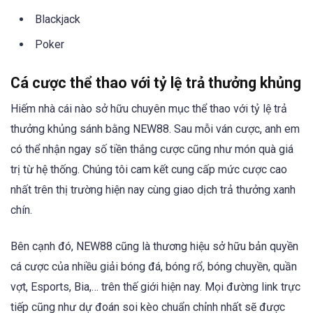
Blackjack
Poker
Cá cược thể thao với tỷ lệ trả thưởng khủng
Hiếm nhà cái nào sở hữu chuyên mục thể thao với tỷ lệ trả
thưởng khủng sánh bằng NEW88. Sau mỗi ván cược, anh em
có thể nhận ngay số tiền thắng cược cũng như món quà giá
trị từ hệ thống. Chúng tôi cam kết cung cấp mức cược cao
nhất trên thị trường hiện nay cùng giao dịch trả thưởng xanh
chín.
Bên cạnh đó, NEW88 cũng là thương hiệu sở hữu bản quyền
cá cược của nhiều giải bóng đá, bóng rổ, bóng chuyền, quần
vợt, Esports, Bia,… trên thế giới hiện nay. Mọi đường link trực
tiếp cũng như dự đoán soi kèo chuẩn chỉnh nhất sẽ được