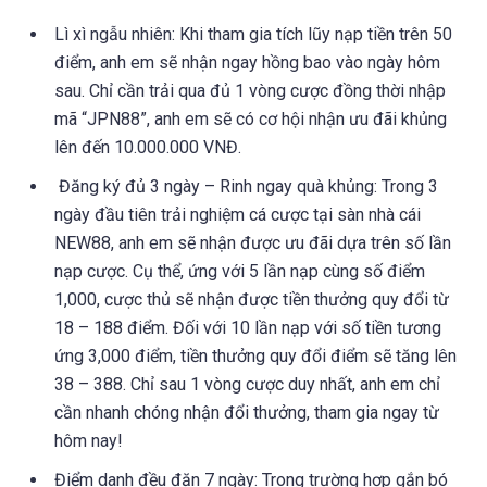
Lì xì ngẫu nhiên: Khi tham gia tích lũy nạp tiền trên 50
điểm, anh em sẽ nhận ngay hồng bao vào ngày hôm
sau. Chỉ cần trải qua đủ 1 vòng cược đồng thời nhập
mã “JPN88”, anh em sẽ có cơ hội nhận ưu đãi khủng
lên đến 10.000.000 VNĐ.
Đăng ký đủ 3 ngày – Rinh ngay quà khủng: Trong 3
ngày đầu tiên trải nghiệm cá cược tại sàn nhà cái
NEW88, anh em sẽ nhận được ưu đãi dựa trên số lần
nạp cược. Cụ thể, ứng với 5 lần nạp cùng số điểm
1,000, cược thủ sẽ nhận được tiền thưởng quy đổi từ
18 – 188 điểm. Đối với 10 lần nạp với số tiền tương
ứng 3,000 điểm, tiền thưởng quy đổi điểm sẽ tăng lên
38 – 388. Chỉ sau 1 vòng cược duy nhất, anh em chỉ
cần nhanh chóng nhận đổi thưởng, tham gia ngay từ
hôm nay!
Điểm danh đều đặn 7 ngày: Trong trường hợp gắn bó