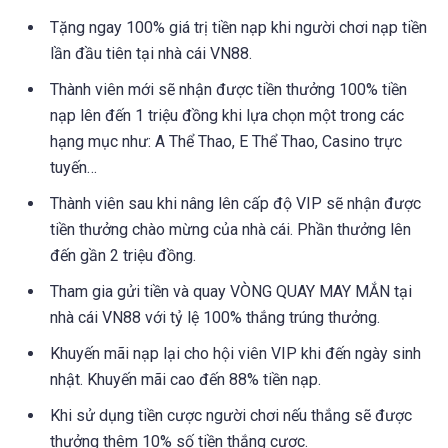
Tặng ngay 100% giá trị tiền nạp khi người chơi nạp tiền
lần đầu tiên tại nhà cái VN88.
Thành viên mới sẽ nhận được tiền thưởng 100% tiền
nạp lên đến 1 triệu đồng khi lựa chọn một trong các
hạng mục như: A Thể Thao, E Thể Thao, Casino trực
tuyến…
Thành viên sau khi nâng lên cấp độ VIP sẽ nhận được
tiền thưởng chào mừng của nhà cái. Phần thưởng lên
đến gần 2 triệu đồng.
Tham gia gửi tiền và quay VÒNG QUAY MAY MẮN tại
nhà cái VN88 với tỷ lệ 100% thắng trúng thưởng.
Khuyến mãi nạp lại cho hội viên VIP khi đến ngày sinh
nhật. Khuyến mãi cao đến 88% tiền nạp.
Khi sử dụng tiền cược người chơi nếu thắng sẽ được
thưởng thêm 10% số tiền thắng cược.