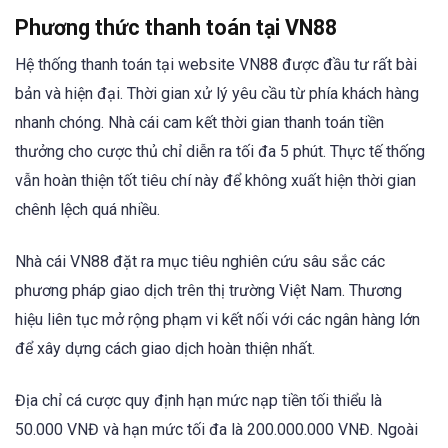
Phương thức thanh toán tại VN88
Hệ thống thanh toán tại website VN88 được đầu tư rất bài
bản và hiện đại. Thời gian xử lý yêu cầu từ phía khách hàng
nhanh chóng. Nhà cái cam kết thời gian thanh toán tiền
thưởng cho cược thủ chỉ diễn ra tối đa 5 phút. Thực tế thống
vẫn hoàn thiện tốt tiêu chí này để không xuất hiện thời gian
chênh lệch quá nhiều.
Nhà cái VN88 đặt ra mục tiêu nghiên cứu sâu sắc các
phương pháp giao dịch trên thị trường Việt Nam. Thương
hiệu liên tục mở rộng phạm vi kết nối với các ngân hàng lớn
để xây dựng cách giao dịch hoàn thiện nhất.
Địa chỉ cá cược quy định hạn mức nạp tiền tối thiểu là
50.000 VNĐ và hạn mức tối đa là 200.000.000 VNĐ. Ngoài