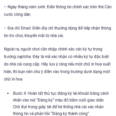
– Ngày tháng năm sinh: Điền thông tin chính xác trên thẻ Căn
cước công dân.
– Địa chỉ Email: Điền địa chỉ thường dùng để tiếp nhận thông
tin trò chơi, khuyến mãi từ nhà cái.
Ngoài ra, người chơi cần nhập chính xác các ký tự trong
trường captcha. Đây là mã xác nhận có nhiều ký tự đặc biệt
do nhà cái cung cấp. Hãy lưu ý rằng nếu một chữ in hoa xuất
hiện, thì bạn nên chú ý điền vào trong trường dưới dạng một
chữ in hoa.
Bước 4: Hoàn tất thủ tục đăng ký tài khoản bằng cách
nhấn vào nút “Đăng ký” màu đỏ bầm cuối giao diện.
Chờ đợi trong giây lát để hệ thống nhà cái xác nhận
thông tin và phản hồi “Đăng ký thành công”.