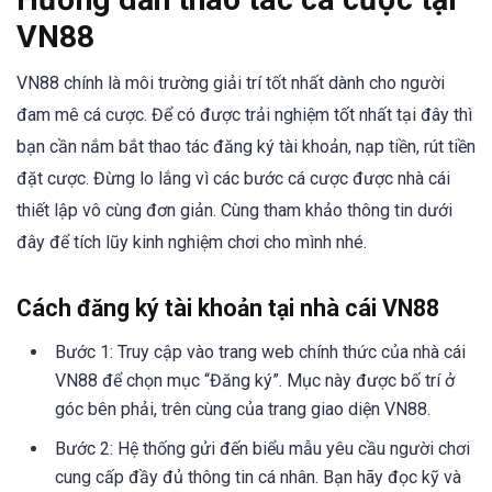
VN88
VN88 chính là môi trường giải trí tốt nhất dành cho người
đam mê cá cược. Để có được trải nghiệm tốt nhất tại đây thì
bạn cần nắm bắt thao tác đăng ký tài khoản, nạp tiền, rút tiền
đặt cược. Đừng lo lắng vì các bước cá cược được nhà cái
thiết lập vô cùng đơn giản. Cùng tham khảo thông tin dưới
đây để tích lũy kinh nghiệm chơi cho mình nhé.
Cách đăng ký tài khoản tại nhà cái VN88
Bước 1: Truy cập vào trang web chính thức của nhà cái
VN88 để chọn mục “Đăng ký”. Mục này được bố trí ở
góc bên phải, trên cùng của trang giao diện VN88.
Bước 2: Hệ thống gửi đến biểu mẫu yêu cầu người chơi
cung cấp đầy đủ thông tin cá nhân. Bạn hãy đọc kỹ và