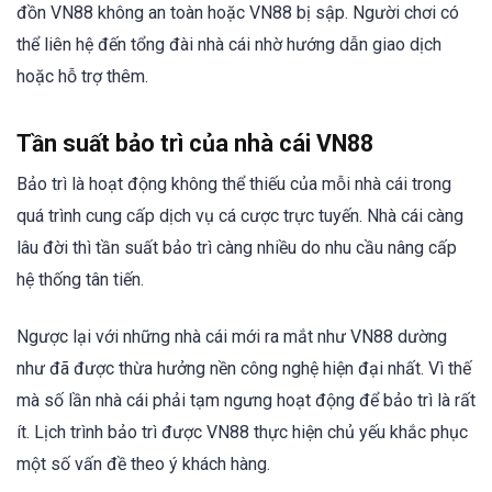
đồn VN88 không an toàn hoặc VN88 bị sập. Người chơi có
thể liên hệ đến tổng đài nhà cái nhờ hướng dẫn giao dịch
hoặc hỗ trợ thêm.
Tần suất bảo trì của nhà cái VN88
Bảo trì là hoạt động không thể thiếu của mỗi nhà cái trong
quá trình cung cấp dịch vụ cá cược trực tuyến. Nhà cái càng
lâu đời thì tần suất bảo trì càng nhiều do nhu cầu nâng cấp
hệ thống tân tiến.
Ngược lại với những nhà cái mới ra mắt như VN88 dường
như đã được thừa hưởng nền công nghệ hiện đại nhất. Vì thế
mà số lần nhà cái phải tạm ngưng hoạt động để bảo trì là rất
ít. Lịch trình bảo trì được VN88 thực hiện chủ yếu khắc phục
một số vấn đề theo ý khách hàng.