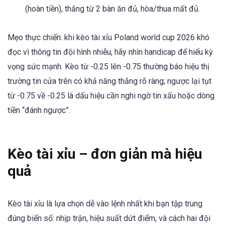
(hoàn tiền), thắng từ 2 bàn ăn đủ, hòa/thua mất đủ.
Mẹo thực chiến: khi kèo tài xỉu Poland world cup 2026 khó
đọc vì thông tin đội hình nhiễu, hãy nhìn handicap để hiểu kỳ
vọng sức mạnh. Kèo từ -0.25 lên -0.75 thường báo hiệu thị
trường tin cửa trên có khả năng thắng rõ ràng; ngược lại tụt
từ -0.75 về -0.25 là dấu hiệu cần nghi ngờ tin xấu hoặc dòng
tiền “đánh ngược”.
Kèo tài xỉu – đơn giản mà hiệu
quả
Kèo tài xỉu là lựa chọn dễ vào lệnh nhất khi bạn tập trung
đúng biến số: nhịp trận, hiệu suất dứt điểm, và cách hai đội