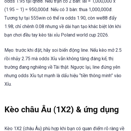
odds 1.95 tại qh88. Nếu trận có 2 bàn: lãi = 1,000,000 x
(1.95 – 1) = 950,000đ. Nếu có 3 bàn: thua 1,000,000đ.
Tương tự tại 555win có thể ra odds 1.90, còn we88 đẩy
1.98; chỉ chênh 0.08 nhưng về dài hạn tạo khác biệt lớn khi
bạn chơi đều tay kèo tài xỉu Poland world cup 2026.
Mẹo: trước khi đặt, hãy soi biến động line. Nếu kèo mở 2.5
rồi nhảy 2.75 mà odds Xỉu vẫn không tăng đáng kể, thị
trường đang nghiêng về Tài thật. Ngược lại, line đứng yên
nhưng odds Xỉu tụt mạnh là dấu hiệu “tiền thông minh” vào
Xỉu.
Kèo châu Âu (1X2) & ứng dụng
Kèo 1X2 (châu Âu) phù hợp khi bạn có quan điểm rõ ràng về