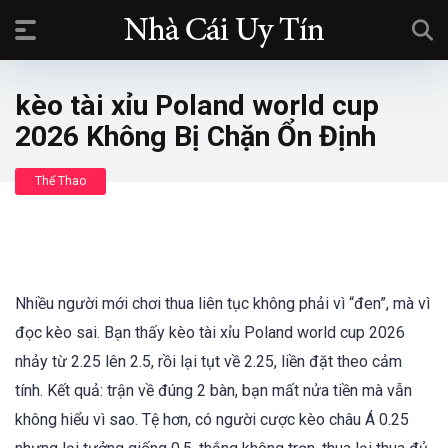
kèo tài xỉu Poland world cup
2026 Không Bị Chặn Ổn Định
Thể Thao
Nhiều người mới chơi thua liên tục không phải vì “đen”, mà vì
đọc kèo sai. Bạn thấy kèo tài xỉu Poland world cup 2026
nhảy từ 2.25 lên 2.5, rồi lại tụt về 2.25, liền đặt theo cảm
tính. Kết quả: trận về đúng 2 bàn, bạn mất nửa tiền mà vẫn
không hiểu vì sao. Tệ hơn, có người cược kèo châu Á 0.25