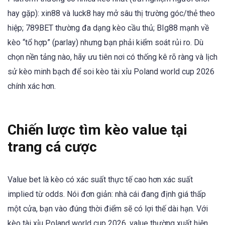
hay gặp): xin88 và luck8 hay mở sâu thị trường góc/thẻ theo
hiệp; 789BET thường đa dạng kèo cầu thủ; BIg88 mạnh về
kèo “tổ hợp” (parlay) nhưng bạn phải kiểm soát rủi ro. Dù
chọn nền tảng nào, hãy ưu tiên nơi có thống kê rõ ràng và lịch
sử kèo minh bạch để soi kèo tài xỉu Poland world cup 2026
chính xác hơn.
Chiến lược tìm kèo value tại
trang cá cược
Value bet là kèo có xác suất thực tế cao hơn xác suất
implied từ odds. Nói đơn giản: nhà cái đang định giá thấp
một cửa, bạn vào đúng thời điểm sẽ có lợi thế dài hạn. Với
kèo tài xỉu Poland world cup 2026, value thường xuất hiện