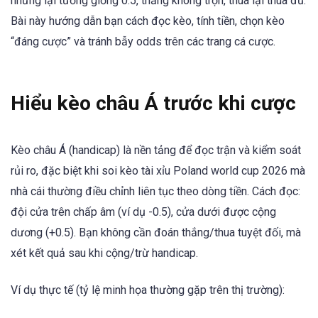
nhưng lại tưởng giống 0.5, thắng không trọn, thua lại thua đủ.
Bài này hướng dẫn bạn cách đọc kèo, tính tiền, chọn kèo
“đáng cược” và tránh bẫy odds trên các trang cá cược.
Hiểu kèo châu Á trước khi cược
Kèo châu Á (handicap) là nền tảng để đọc trận và kiểm soát
rủi ro, đặc biệt khi soi kèo tài xỉu Poland world cup 2026 mà
nhà cái thường điều chỉnh liên tục theo dòng tiền. Cách đọc:
đội cửa trên chấp âm (ví dụ -0.5), cửa dưới được cộng
dương (+0.5). Bạn không cần đoán thắng/thua tuyệt đối, mà
xét kết quả sau khi cộng/trừ handicap.
Ví dụ thực tế (tỷ lệ minh họa thường gặp trên thị trường):