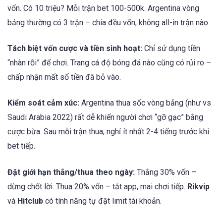
vốn. Có 10 triệu? Mỗi trận bet 100-500k. Argentina vòng
bảng thường có 3 trận – chia đều vốn, không all-in trận nào.
Tách biệt vốn cược và tiền sinh hoạt:
Chỉ sử dụng tiền
“nhàn rỗi” để chơi. Trang cá độ bóng đá nào cũng có rủi ro –
chấp nhận mất số tiền đã bỏ vào.
Kiểm soát cảm xúc:
Argentina thua sốc vòng bảng (như vs
Saudi Arabia 2022) rất dễ khiến người chơi “gỡ gạc” bằng
cược bừa. Sau mỗi trận thua, nghỉ ít nhất 2-4 tiếng trước khi
bet tiếp.
Đặt giới hạn thắng/thua theo ngày:
Thắng 30% vốn –
dừng chốt lời. Thua 20% vốn – tắt app, mai chơi tiếp.
Rikvip
và
Hitclub
có tính năng tự đặt limit tài khoản.