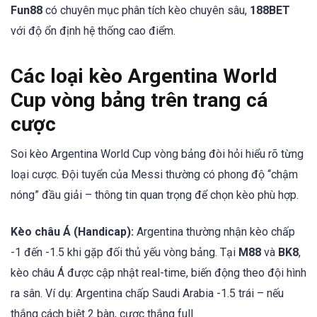
Fun88
có chuyên mục phân tích kèo chuyên sâu,
188BET
với độ ổn định hệ thống cao điểm.
Các loại kèo Argentina World
Cup vòng bảng trên trang cá
cược
Soi kèo Argentina World Cup vòng bảng đòi hỏi hiểu rõ từng
loại cược. Đội tuyển của Messi thường có phong độ “chậm
nóng” đầu giải – thông tin quan trọng để chọn kèo phù hợp.
Kèo châu Á (Handicap):
Argentina thường nhận kèo chấp
-1 đến -1.5 khi gặp đối thủ yếu vòng bảng. Tại
M88
và
BK8
,
kèo châu Á được cập nhật real-time, biến động theo đội hình
ra sân. Ví dụ: Argentina chấp Saudi Arabia -1.5 trái – nếu
thắng cách biệt 2 bàn, cược thắng full.