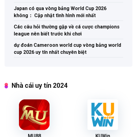
Japan có qua vòng bảng World Cup 2026
không： Cập nhật tình hình mới nhất
Các câu hỏi thường gặp về cá cược champions
league nên biết trước khi chơi
dự đoán Cameroon world cup vòng bảng world
cup 2026 uy tín nhất chuyên biệt
Nhà cái uy tín 2024
MU88
KUWin