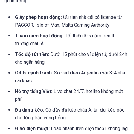
quan trọng:
Giấy phép hoạt động:
Ưu tiên nhà cái có license từ
PAGCOR, Isle of Man, Malta Gaming Authority
Thâm niên hoạt động:
Tối thiểu 3-5 năm trên thị
trường châu Á
Tốc độ rút tiền:
Dưới 15 phút cho ví điện tử, dưới 24h
cho ngân hàng
Odds cạnh tranh:
So sánh kèo Argentina với 3-4 nhà
cái khác
Hỗ trợ tiếng Việt:
Live chat 24/7, hotline không mất
phí
Đa dạng kèo:
Có đầy đủ kèo châu Á, tài xỉu, kèo góc
cho từng trận vòng bảng
Giao diện mượt:
Load nhanh trên điện thoại, không lag