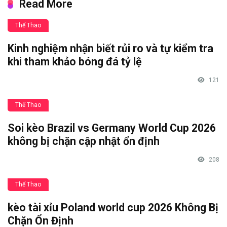
Read More
Thể Thao
Kinh nghiệm nhận biết rủi ro và tự kiểm tra
khi tham khảo bóng đá tỷ lệ
121
Thể Thao
Soi kèo Brazil vs Germany World Cup 2026
không bị chặn cập nhật ổn định
208
Thể Thao
kèo tài xỉu Poland world cup 2026 Không Bị
Chặn Ổn Định