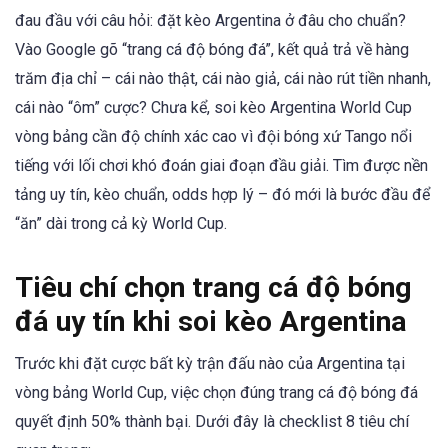
đau đầu với câu hỏi: đặt kèo Argentina ở đâu cho chuẩn?
Vào Google gõ “trang cá độ bóng đá”, kết quả trả về hàng
trăm địa chỉ – cái nào thật, cái nào giả, cái nào rút tiền nhanh,
cái nào “ôm” cược? Chưa kể, soi kèo Argentina World Cup
vòng bảng cần độ chính xác cao vì đội bóng xứ Tango nổi
tiếng với lối chơi khó đoán giai đoạn đầu giải. Tìm được nền
tảng uy tín, kèo chuẩn, odds hợp lý – đó mới là bước đầu để
“ăn” dài trong cả kỳ World Cup.
Tiêu chí chọn trang cá độ bóng
đá uy tín khi soi kèo Argentina
Trước khi đặt cược bất kỳ trận đấu nào của Argentina tại
vòng bảng World Cup, việc chọn đúng trang cá độ bóng đá
quyết định 50% thành bại. Dưới đây là checklist 8 tiêu chí