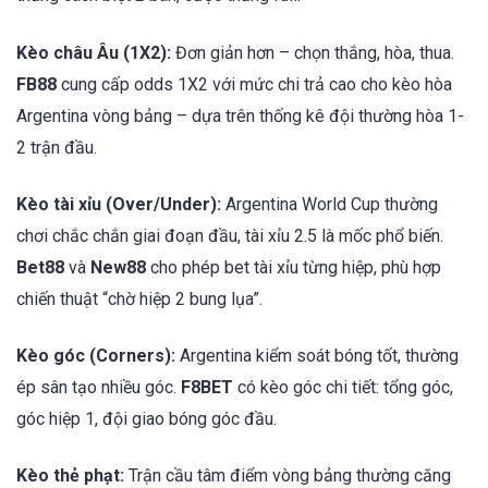
Kèo châu Âu (1X2):
Đơn giản hơn – chọn thắng, hòa, thua.
FB88
cung cấp odds 1X2 với mức chi trả cao cho kèo hòa
Argentina vòng bảng – dựa trên thống kê đội thường hòa 1-
2 trận đầu.
Kèo tài xỉu (Over/Under):
Argentina World Cup thường
chơi chắc chắn giai đoạn đầu, tài xỉu 2.5 là mốc phổ biến.
Bet88
và
New88
cho phép bet tài xỉu từng hiệp, phù hợp
chiến thuật “chờ hiệp 2 bung lụa”.
Kèo góc (Corners):
Argentina kiểm soát bóng tốt, thường
ép sân tạo nhiều góc.
F8BET
có kèo góc chi tiết: tổng góc,
góc hiệp 1, đội giao bóng góc đầu.
Kèo thẻ phạt:
Trận cầu tâm điểm vòng bảng thường căng