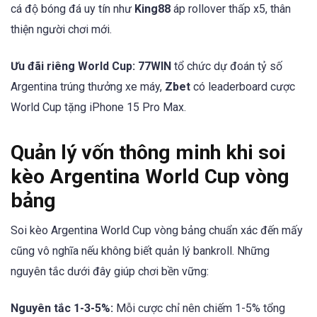
cá độ bóng đá uy tín như
King88
áp rollover thấp x5, thân
thiện người chơi mới.
Ưu đãi riêng World Cup:
77WIN
tổ chức dự đoán tỷ số
Argentina trúng thưởng xe máy,
Zbet
có leaderboard cược
World Cup tặng iPhone 15 Pro Max.
Quản lý vốn thông minh khi soi
kèo Argentina World Cup vòng
bảng
Soi kèo Argentina World Cup vòng bảng chuẩn xác đến mấy
cũng vô nghĩa nếu không biết quản lý bankroll. Những
nguyên tắc dưới đây giúp chơi bền vững:
Nguyên tắc 1-3-5%:
Mỗi cược chỉ nên chiếm 1-5% tổng