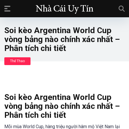
Soi kèo Argentina World Cup
vòng bảng nào chính xác nhất –
Phân tích chi tiết
Thể Thao
Soi kèo Argentina World Cup
vòng bảng nào chính xác nhất –
Phân tích chi tiết
Mỗi mùa World Cup, hàng triệu người hâm mộ Việt Nam lại