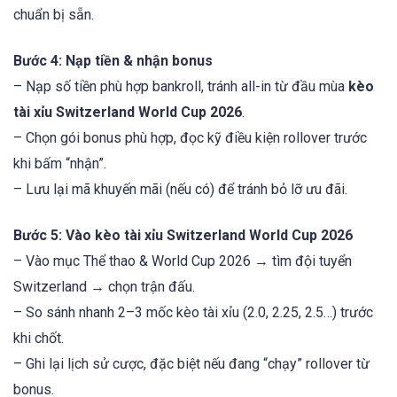
chuẩn bị sẵn.
Bước 4: Nạp tiền & nhận bonus
– Nạp số tiền phù hợp bankroll, tránh all-in từ đầu mùa
kèo
tài xỉu Switzerland World Cup 2026
.
– Chọn gói bonus phù hợp, đọc kỹ điều kiện rollover trước
khi bấm “nhận”.
– Lưu lại mã khuyến mãi (nếu có) để tránh bỏ lỡ ưu đãi.
Bước 5: Vào kèo tài xỉu Switzerland World Cup 2026
– Vào mục Thể thao & World Cup 2026 → tìm đội tuyển
Switzerland → chọn trận đấu.
– So sánh nhanh 2–3 mốc kèo tài xỉu (2.0, 2.25, 2.5…) trước
khi chốt.
– Ghi lại lịch sử cược, đặc biệt nếu đang “chạy” rollover từ
bonus.