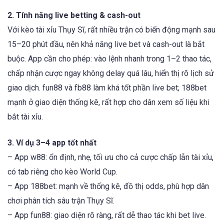
2. Tính năng live betting & cash-out
Với kèo tài xỉu Thụy Sĩ, rất nhiều trận có biến động mạnh sau
15–20 phút đầu, nên khả năng live bet và cash-out là bắt
buộc. App cần cho phép: vào lệnh nhanh trong 1–2 thao tác,
chấp nhận cược ngay không delay quá lâu, hiển thị rõ lịch sử
giao dịch. fun88 và fb88 làm khá tốt phần live bet; 188bet
mạnh ở giao diện thống kê, rất hợp cho dân xem số liệu khi
bắt tài xỉu.
3. Ví dụ 3–4 app tốt nhất
– App w88: ổn định, nhẹ, tối ưu cho cả cược chấp lẫn tài xỉu,
có tab riêng cho kèo World Cup.
– App 188bet: mạnh về thống kê, đồ thị odds, phù hợp dân
chơi phân tích sâu trận Thụy Sĩ.
– App fun88: giao diện rõ ràng, rất dễ thao tác khi bet live.