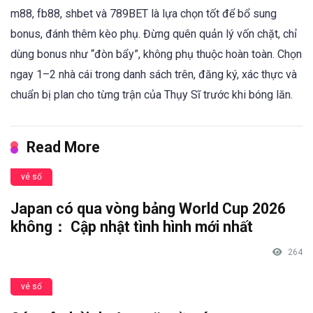
m88, fb88, shbet và 789BET là lựa chọn tốt để bổ sung
bonus, đánh thêm kèo phụ. Đừng quên quản lý vốn chặt, chỉ
dùng bonus như “đòn bẩy”, không phụ thuộc hoàn toàn. Chọn
ngay 1–2 nhà cái trong danh sách trên, đăng ký, xác thực và
chuẩn bị plan cho từng trận của Thụy Sĩ trước khi bóng lăn.
Read More
vé số
Japan có qua vòng bảng World Cup 2026
không： Cập nhật tình hình mới nhất
264
vé số