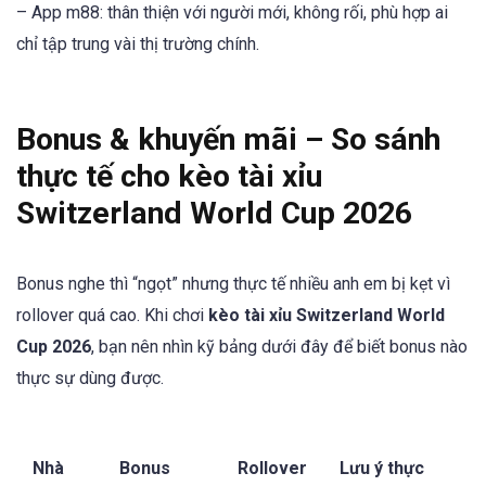
– App m88: thân thiện với người mới, không rối, phù hợp ai
chỉ tập trung vài thị trường chính.
Bonus & khuyến mãi – So sánh
thực tế cho kèo tài xỉu
Switzerland World Cup 2026
Bonus nghe thì “ngọt” nhưng thực tế nhiều anh em bị kẹt vì
rollover quá cao. Khi chơi
kèo tài xỉu Switzerland World
Cup 2026
, bạn nên nhìn kỹ bảng dưới đây để biết bonus nào
thực sự dùng được.
Nhà
Bonus
Rollover
Lưu ý thực