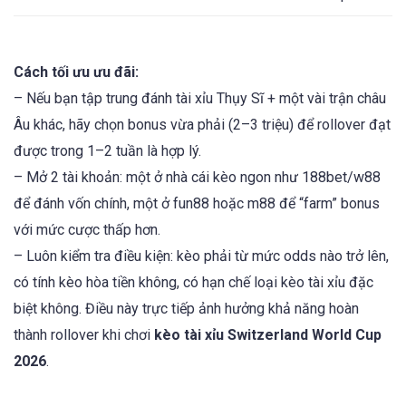
Cách tối ưu ưu đãi:
– Nếu bạn tập trung đánh tài xỉu Thụy Sĩ + một vài trận châu
Âu khác, hãy chọn bonus vừa phải (2–3 triệu) để rollover đạt
được trong 1–2 tuần là hợp lý.
– Mở 2 tài khoản: một ở nhà cái kèo ngon như 188bet/w88
để đánh vốn chính, một ở fun88 hoặc m88 để “farm” bonus
với mức cược thấp hơn.
– Luôn kiểm tra điều kiện: kèo phải từ mức odds nào trở lên,
có tính kèo hòa tiền không, có hạn chế loại kèo tài xỉu đặc
biệt không. Điều này trực tiếp ảnh hưởng khả năng hoàn
thành rollover khi chơi
kèo tài xỉu Switzerland World Cup
2026
.