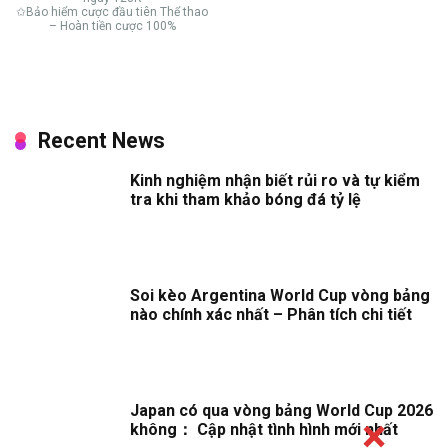
✩Bảo hiểm cược đầu tiên Thể thao
– Hoàn tiền cược 100%
Recent News
Kinh nghiệm nhận biết rủi ro và tự kiểm
tra khi tham khảo bóng đá tỷ lệ
Soi kèo Argentina World Cup vòng bảng
nào chính xác nhất – Phân tích chi tiết
Japan có qua vòng bảng World Cup 2026
không： Cập nhật tình hình mới nhất