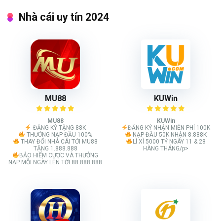
Nhà cái uy tín 2024
MU88
KUWin
MU88
KUWin
ĐĂNG KÝ TẶNG 88K
ĐĂNG KÝ NHẬN MIỄN PHÍ 100K
THƯỞNG NẠP ĐẦU 100%
NẠP ĐẦU 50K NHẬN 8.888K
THAY ĐỔI NHÀ CÁI TỚI MU88
LÌ XÌ 5000 TỶ NGÀY 11 & 28
TẶNG 1.888.888
HÀNG THÁNG/p>
BẢO HIỂM CƯỢC VÀ THƯỞNG
NẠP MỖI NGÀY LÊN TỚI 88.888.888