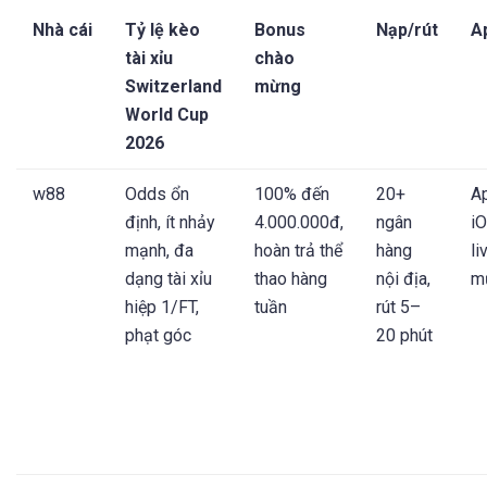
Nhà cái
Tỷ lệ kèo
Bonus
Nạp/rút
A
tài xỉu
chào
Switzerland
mừng
World Cup
2026
w88
Odds ổn
100% đến
20+
Ap
định, ít nhảy
4.000.000đ,
ngân
iO
mạnh, đa
hoàn trả thể
hàng
li
dạng tài xỉu
thao hàng
nội địa,
m
hiệp 1/FT,
tuần
rút 5–
phạt góc
20 phút