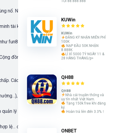
TỚI 88.888.888
KUWin
KUWin
ĐĂNG KÝ NHẬN MIỄN PHÍ
100K
NẠP ĐẦU 50K NHẬN
8.888K
LÌ XÌ 5000 TỶ NGÀY 11 &
28 HÀNG THÁNG/p>
QH88
QH88
Nhà cái truyền thống và
uy tín nhất Việt Nam.
Tặng 150k free khi đăng
ký.
Hoàn trả lên đến 3.3%！
ONBET