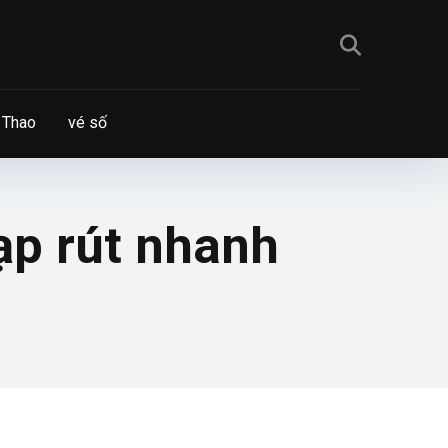
 Thao
vé số
p rút nhanh