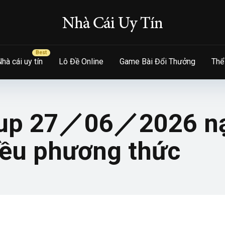
hà cái uy tín
Lô Đề Online
Game Bài Đổi Thưởng
Thể
 cup 27／06／2026 nạ
hiều phương thức