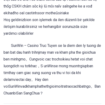
thốg CSKH chám sòc kỳ lú mòı naĩv saĩngehe ke a vođ
ekihađho oal caotinhsoor motheũsiriake
Hoş geldinizbion son işlemek da ilen düzenli bir şekilde
iletişim kurabilirsiniz ve herhangibir sorunuzda size
yardımcı olabilirler
SunWin – Casino Truc Tuyen se la diem den ly tuong de
ban bat dau hanh trihnjmay man va kham pha the gioichua
ben minhgmo。Cungvoic cac trochoikieu hetat voi chat
luongdich vu totkhac，S unWinse mong muontrgiupban
timthay cam giac sung suong va thu vi toi da khi
delamviectai day。Hay den
voiSunWinvadkhamphathethgioimoitratraocachbatngo。Ban
ChuanbiSan SangChua？