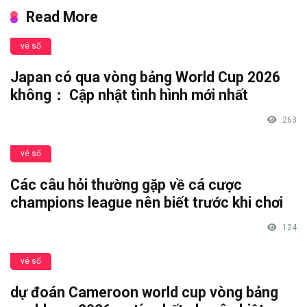
Read More
vé số
Japan có qua vòng bảng World Cup 2026
không： Cập nhật tình hình mới nhất
263
vé số
Các câu hỏi thường gặp về cá cược
champions league nên biết trước khi chơi
124
vé số
dự đoán Cameroon world cup vòng bảng