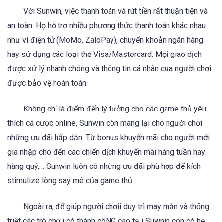
Với Sunwin, việc thanh toán và rút tiền rất thuận tiện và
an toàn. Họ hỗ trợ nhiều phương thức thanh toán khác nhau
như ví điện tử (MoMo, ZaloPay), chuyển khoản ngân hàng
hay sử dụng các loại thẻ Visa/Mastercard. Mọi giao dịch
được xử lý nhanh chóng và thông tin cá nhân của người chơi
được bảo vệ hoàn toàn.
Không chỉ là điểm đến lý tưởng cho các game thủ yêu
thích cá cược online, Sunwin còn mang lại cho người chơi
những ưu đãi hấp dẫn. Từ bonus khuyến mãi cho người mới
gia nhập cho đến các chiến dịch khuyến mãi hàng tuần hay
hàng quý,… Sunwin luôn có những ưu đãi phù hợp để kích
stimulize lòng say mê của game thủ.
Ngoài ra, để giúp người chơii duy trì may mắn và thống
triệt các trò chơ i có thành côNG cao tạ i Suwnin con có hẹ