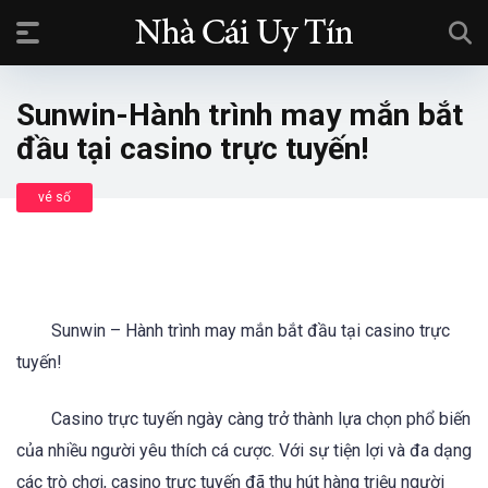
Sunwin-Hành trình may mắn bắt
đầu tại casino trực tuyến!
vé số
Sunwin – Hành trình may mắn bắt đầu tại casino trực
tuyến!
Casino trực tuyến ngày càng trở thành lựa chọn phổ biến
của nhiều người yêu thích cá cược. Với sự tiện lợi và đa dạng
các trò chơi, casino trực tuyến đã thu hút hàng triệu người