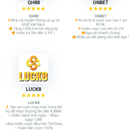
QH88
ONBET
QH88
ONBET
Nhà cái truyền thống và uy tín
Xổ số tỷ lệ cược cực cao 1 ăn
nhất Việt Nam.
99.9k.
Tặng 150k free khi đăng ký.
Hoàn cược cao lên tới 2%
Hoàn trả lên đến 3.3%！
Nạp rút nhanh chóng
Nhiều ưu đãi đang chờ đón bạn !
LUCK8
LUCK8
Săn vé cược may mắn trong Nổ
hủ để nhận thưởng lên đến 8,888K
✩ Điểm danh mỗi ngày – Nhận
ngay 128K
✩Bảo hiểm cược đầu tiên Thể thao
– Hoàn tiền cược 100%