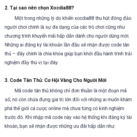
2. Tại sao nên chọn Xocdia88?
Một trong những lý do khiến xocdia88 thu hút đông đảo
người chơi chính là sự đa dạng của các trò chơi cũng như
chương trình khuyến mãi hấp dẫn dành cho người dùng mới.
Những ai đăng ký tài khoản lần đầu sẽ nhận được code tân
thủ – đây chính là chìa khóa giúp bạn khởi đầu hành trình trải
nghiệm đầy thú vị tại đây.
3. Code Tân Thủ: Cơ Hội Vàng Cho Người Mới
Mã code tân thủ không chỉ đơn thuần là một đoạn mã
số; nó còn chứa đựng giá trị lớn đối với những ai muốn khám
phá thế giới cá cược online mà chưa từng có kinh nghiệm
trước đó. Khi nhập mã code này vào hệ thống khi đăng ký tài
khoản, bạn sẽ nhận được những ưu đãi hấp dẫn như: