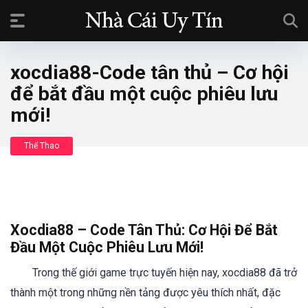
xocdia88-Code tân thủ – Cơ hội
để bắt đầu một cuộc phiêu lưu
mới!
Thể Thao
Xocdia88 – Code Tân Thủ: Cơ Hội Để Bắt
Đầu Một Cuộc Phiêu Lưu Mới!
Trong thế giới game trực tuyến hiện nay, xocdia88 đã trở
thành một trong những nền tảng được yêu thích nhất, đặc