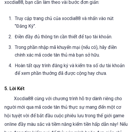
xocdia88, bạn cần làm theo vài bước đơn giản:
Truy cập trang chủ của xocdia88 và nhấn vào nút
"Đăng Ký".
Điền đầy đủ thông tin cần thiết để tạo tài khoản.
Trong phần nhập mã khuyến mại (nếu có), hãy điền
chính xác mã code tân thủ mà bạn sở hữu.
Hoàn tất quy trình đăng ký và kiểm tra số dư tài khoản
để xem phần thưởng đã được cộng hay chưa.
5. Lời Kết
Xocdia88 cùng với chương trình hỗ trợ dành riêng cho
người mới qua mã code tân thủ thực sự mang đến một cơ
hội tuyệt vời để bắt đầu cuộc phiêu lưu trong thế giới game
online đầy màu sắc và tiềm năng kiếm tiền hấp dẫn này! Nếu