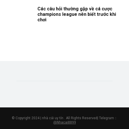
Các câu hỏi thường gặp về cá cược
champions league nên biết trước khi
chơi
© Copyright 2024 | nhà cái uy tín . All Rights Reserved| Telegram：
@Nhacai8899