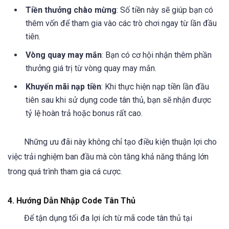
Tiền thưởng chào mừng
: Số tiền này sẽ giúp bạn có
thêm vốn để tham gia vào các trò chơi ngay từ lần đầu
tiên.
Vòng quay may mắn
: Bạn có cơ hội nhận thêm phần
thưởng giá trị từ vòng quay may mắn.
Khuyến mãi nạp tiền
: Khi thực hiện nạp tiền lần đầu
tiên sau khi sử dụng code tân thủ, bạn sẽ nhận được
tỷ lệ hoàn trả hoặc bonus rất cao.
Những ưu đãi này không chỉ tạo điều kiện thuận lợi cho
việc trải nghiệm ban đầu mà còn tăng khả năng thắng lớn
trong quá trình tham gia cá cược.
4. Hướng Dẫn Nhập Code Tân Thủ
Để tận dụng tối đa lợi ích từ mã code tân thủ tại