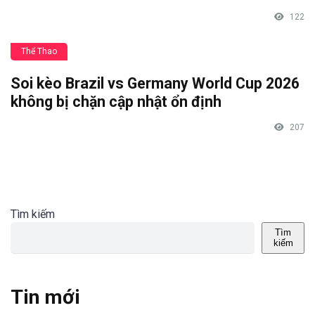
122
Thể Thao
Soi kèo Brazil vs Germany World Cup 2026
không bị chặn cập nhật ổn định
207
Tìm kiếm
Tìm
kiếm
Tin mới